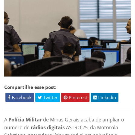
Compartilhe esse post:
Facebook
Twitter
Pinterest
Linkedin
A
Polícia Militar
de Minas Gerais acaba de ampliar o
número de
rádios digitais
ASTRO 25, da Motorola